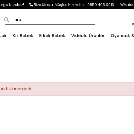
e Kargo Ücretsiz!
Bize Ulaşın:
Müşteri Hizmetleri: 0850 495 0913
Whatsap
cuk
Kız Bebek
Erkek Bebek
Videolu Ürünler
Oyuncak & 
ürün bulunamadı