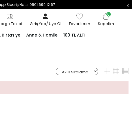
p Sipariş Hattı: 0501 699 12 67
0
Kargo Takibi
Giriş Yap
/
Üye Ol
Favorilerim
Sepetim
Kırtasiye
Anne & Hamile
100 TL ALTI