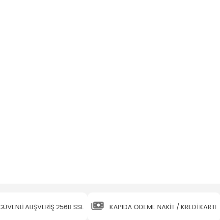
GÜVENLİ ALIŞVERİŞ 256B SSL
KAPIDA ÖDEME NAKİT / KREDİ KARTI