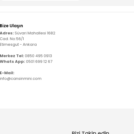
Bize Ulaşın
Adres:
Süvari Mahallesi 1682
Cad. No:56/1
Etimesgut - Ankara
Merkez Tel:
0850 495 0913
Whats App:
0501 699 12 67
E-Mail:
info@cansinmini.com
Bizi Takip edin