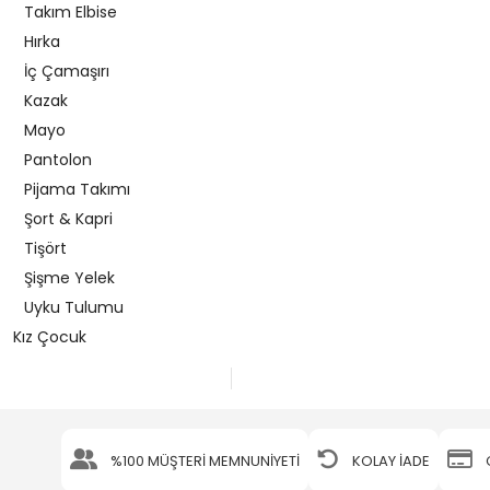
Takım Elbise
Hırka
İç Çamaşırı
Kazak
Mayo
Pantolon
Pijama Takımı
Şort & Kapri
Tişört
Şişme Yelek
Uyku Tulumu
Kız Çocuk
%100 MÜŞTERİ MEMNUNİYETİ
KOLAY İADE