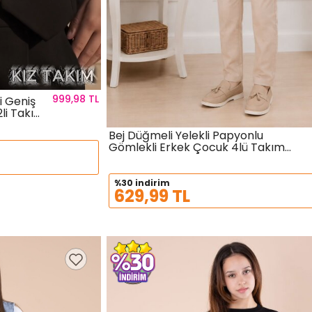
999,98 TL
i Geniş
li Takım
epete Ekle
Bej Düğmeli Yelekli Papyonlu
Gömlekli Erkek Çocuk 4lü Takım
Sepete Ekle
Beden
Elbise 20545
%30 indirim
629,99 TL