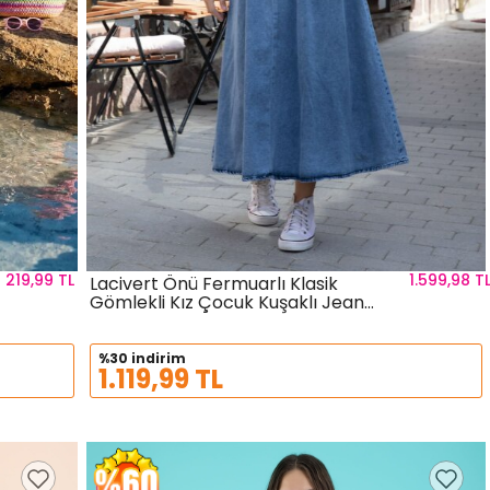
219,99 TL
1.599,98 T
Lacivert Önü Fermuarlı Klasik
Gömlekli Kız Çocuk Kuşaklı Jean
Sepete Ekle
Beden
Elbise 22738
%30 indirim
1.119,99 TL