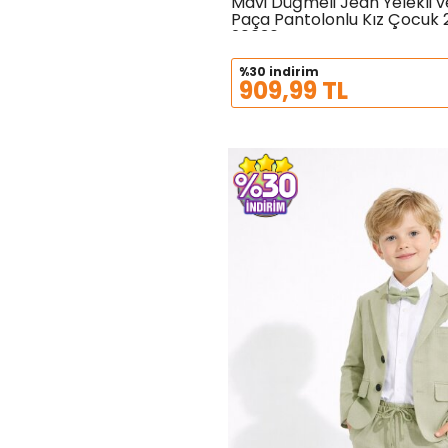
Mavi Düğmeli Jean Yelekli v
Paça Pantolonlu Kız Çocuk 2
S
Beden
20636
%30 indirim
909,99 TL