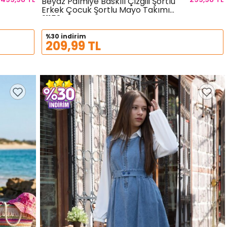
Beyaz Palmiye Baskılı Çizgili Şortlu
Erkek Çocuk Şortlu Mayo Takımı
Sepete Ekle
Beden
21152
%30 indirim
209,99 TL