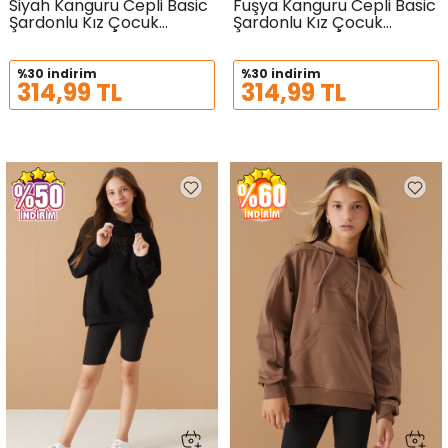
Siyah Kanguru Cepli Basic
Fuşya Kanguru Cepli Basic
Şardonlu Kız Çocuk
Şardonlu Kız Çocuk
Kapüşonlu Sweatshirt
Kapüşonlu Sweatshirt
21207
21206
%30 indirim
%30 indirim
314,99 TL
314,99 TL