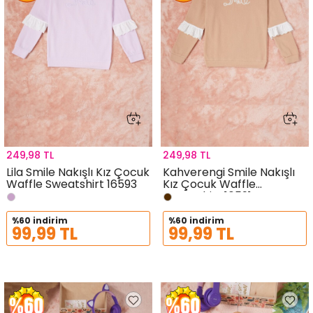
249,98 TL
249,98 TL
Lila Smile Nakışlı Kız Çocuk
Kahverengi Smile Nakışlı
Waffle Sweatshirt 16593
Kız Çocuk Waffle
Sweatshirt 16591
%60 indirim
%60 indirim
99,99 TL
99,99 TL