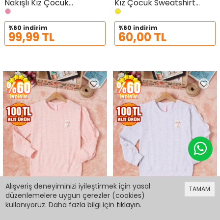
Nakışlı Kız Çocuk
Kız Çocuk Sweatshirt
Sweatshirt 16583
16582
%60 indirim
%60 indirim
99,99 TL
60,00 TL
Alışveriş deneyiminizi iyileştirmek için yasal
TAMAM
düzenlemelere uygun çerezler (cookies)
0
kullanıyoruz. Daha fazla bilgi için
tıklayın
.