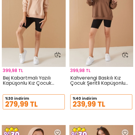
399,98 TL
399,98 TL
Bej Kabartmalı Yazılı
Kahverengi Baskılı Kız
Kapüşonlu Kız Çocuk
Çocuk Şeritli Kapüşonlu
Sweatshirt 19302
Sweatshirt 19221
%30 indirim
%40 indirim
279,99 TL
239,99 TL