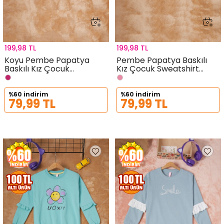
199,98 TL
199,98 TL
Koyu Pembe Papatya
Pembe Papatya Baskılı
Baskılı Kız Çocuk
Kız Çocuk Sweatshirt
Sweatshirt 16615
16613
%60 indirim
%60 indirim
79,99 TL
79,99 TL