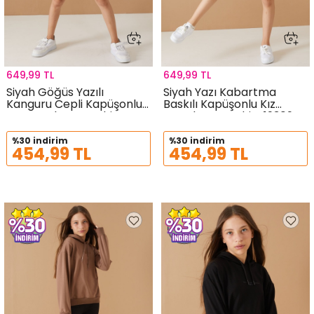
649,99 TL
649,99 TL
Siyah Göğüs Yazılı
Siyah Yazı Kabartma
Kanguru Cepli Kapüşonlu
Baskılı Kapüşonlu Kız
Kız Çocuk Sweatshirt
Çocuk Sweatshirt 19309
19336
%30 indirim
%30 indirim
454,99 TL
454,99 TL