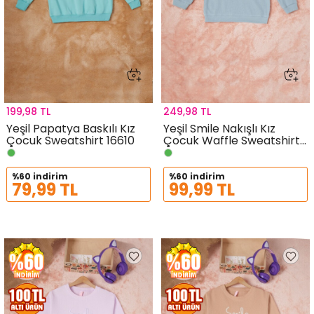
199,98 TL
249,98 TL
Yeşil Papatya Baskılı Kız
Yeşil Smile Nakışlı Kız
Çocuk Sweatshirt 16610
Çocuk Waffle Sweatshirt
16594
%60 indirim
%60 indirim
79,99 TL
99,99 TL