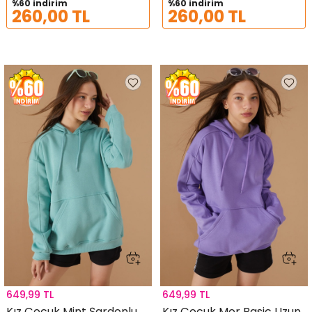
%60 indirim
%60 indirim
260,00 TL
260,00 TL
649,99 TL
649,99 TL
Kız Çocuk Mint Şardonlu
Kız Çocuk Mor Basic Uzun