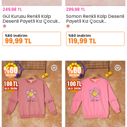
249,98 TL
299,98 TL
Gül Kurusu Renkli Kalp
Somon Renkli Kalp Desenli
Desenli Payetli Kız Çocuk
Payetli Kız Çocuk
Sweatshirt 16695
Sweatshirt 16694
%60 indirim
%60 indirim
99,99 TL
119,99 TL