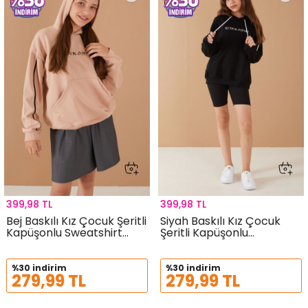
399,98 TL
399,98 TL
Bej Baskılı Kız Çocuk Şeritli
Siyah Baskılı Kız Çocuk
Kapüşonlu Sweatshirt
Şeritli Kapüşonlu
19220
Sweatshirt 19219
%30 indirim
%30 indirim
279,99 TL
279,99 TL