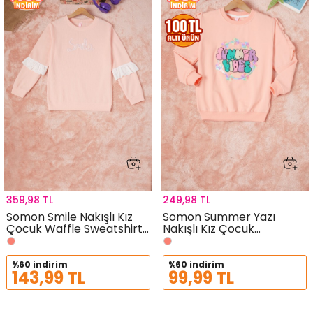
359,98 TL
249,98 TL
Somon Smile Nakışlı Kız
Somon Summer Yazı
Çocuk Waffle Sweatshirt
Nakışlı Kız Çocuk
16590
Sweatshirt 16586
%60 indirim
%60 indirim
143,99 TL
99,99 TL