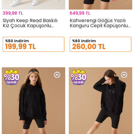
399,98 TL
649,99 TL
Siyah Keep Read Baskılı
Kahverengi Göğüs Yazılı
Kız Çocuk Kapüşonlu
Kanguru Cepli Kapüşonlu
Sweatshirt 19357
Kız Çocuk Sweatshirt
19338
%50 indirim
%60 indirim
199,99 TL
260,00 TL