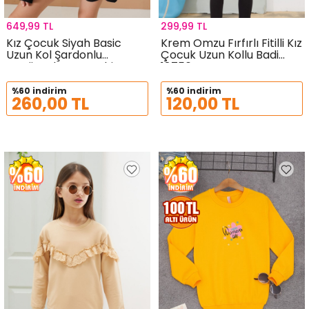
649,99 TL
299,99 TL
Kız Çocuk Siyah Basic
Krem Omzu Fırfırlı Fitilli Kız
Uzun Kol Şardonlu
Çocuk Uzun Kollu Badi
Kapüşonlu Sweatshirt
18756
19185
%60 indirim
%60 indirim
260,00 TL
120,00 TL