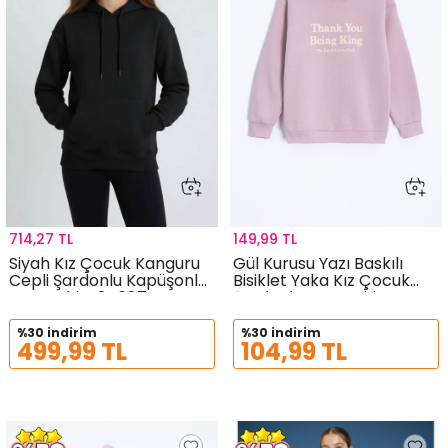
714,27 TL
149,99 TL
Siyah Kız Çocuk Kanguru
Gül Kurusu Yazı Baskılı
Cepli Şardonlu Kapüşonlu
Bisiklet Yaka Kız Çocuk
Sweatshirt 24687
Şardonlu Sweatshirt
23259
%30 indirim
%30 indirim
499,99 TL
104,99 TL