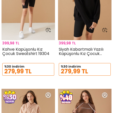
399,98 TL
399,98 TL
Kahve Kapüşonlu Kız
Siyah Kabartmalı Yazılı
Çocuk Sweatshirt 19304
Kapüşonlu Kız Çocuk
Sweatshirt 19303
%30 indirim
%30 indirim
279,99 TL
279,99 TL