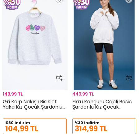
149,99 TL
449,99 TL
Gri Kalp Nakışlı Bisiklet
Ekru Kanguru Cepli Basic
Yaka Kız Çocuk Şardonlu
Şardonlu Kız Çocuk
Sweatshirt 23252
Kapüşonlu Sweatshirt
21210
%30 indirim
%30 indirim
104,99 TL
314,99 TL