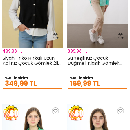
499,98 TL
399,98 TL
Siyah Triko Hırkalı Uzun
Su Yeşili Kız Çocuk
Kol Kız Çocuk Gömlek 2li
Düğmeli Klasik Gömlek
Takım 24144
18985
%30 indirim
%60 indirim
349,99 TL
159,99 TL