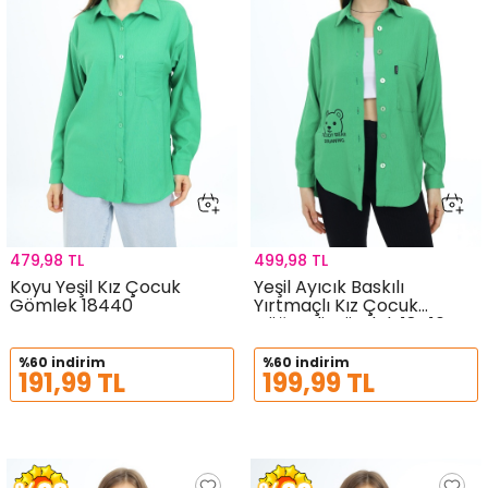
479,98 TL
499,98 TL
Koyu Yeşil Kız Çocuk
Yeşil Ayıcık Baskılı
Gömlek 18440
Yırtmaçlı Kız Çocuk
Düğmeli Gömlek 18416
%60 indirim
%60 indirim
191,99 TL
199,99 TL