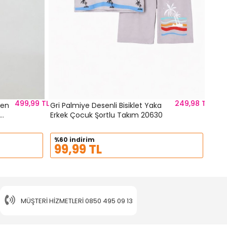
499,99 TL
249,98 TL
ten
Gri Palmiye Desenli Bisiklet Yaka
Erkek Çocuk Şortlu Takım 20630
%60 indirim
99,99 TL
MÜŞTERI HIZMETLERI
0850 495 09 13