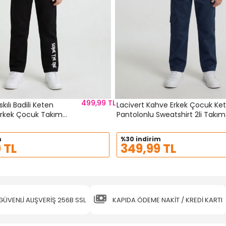
499,99 TL
skılı Badili Keten
Lacivert Kahve Erkek Çocuk Ke
Erkek Çocuk Takım
Pantolonlu Sweatshirt 2li Takım
24515
m
%30 indirim
 TL
349,99 TL
GÜVENLİ ALIŞVERİŞ 256B SSL
KAPIDA ÖDEME NAKİT / KREDİ KARTI