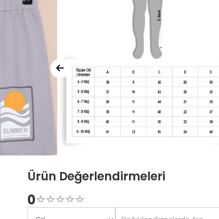
Ürün Değerlendirmeleri
0
☆
★
☆
★
☆
★
☆
★
☆
★