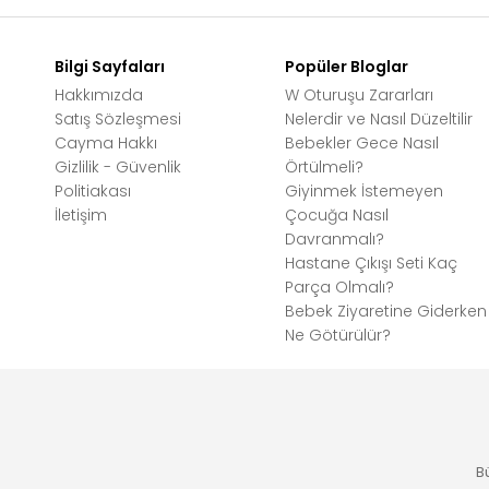
Bilgi Sayfaları
Popüler Bloglar
Hakkımızda
W Oturuşu Zararları
Satış Sözleşmesi
Nelerdir ve Nasıl Düzeltilir
Cayma Hakkı
Bebekler Gece Nasıl
Gizlilik - Güvenlik
Örtülmeli?
Politiakası
Giyinmek İstemeyen
İletişim
Çocuğa Nasıl
Davranmalı?
Hastane Çıkışı Seti Kaç
Parça Olmalı?
Bebek Ziyaretine Giderken
Ne Götürülür?
B