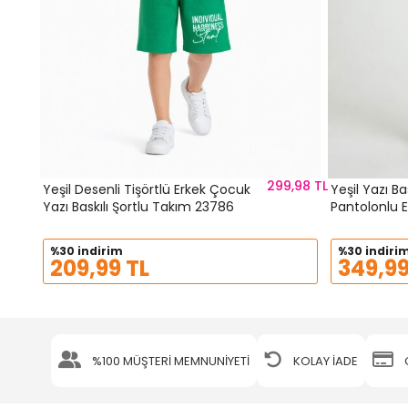
299,98 TL
Yeşil Desenli Tişörtlü Erkek Çocuk
Yeşil Yazı Ba
Yazı Baskılı Şortlu Takım 23786
Pantolonlu 
24532
%30 indirim
%30 indiri
209,99 TL
349,99
%100 MÜŞTERİ MEMNUNİYETİ
KOLAY İADE