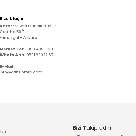
Bize Ulaşın
Adres:
Süvari Mahallesi 1682
Cad. No:56/1
Etimesgut - Ankara
Merkez Tel:
0850 495 0913
Whats App:
0501 699 12 67
E-Mail:
info@cansinmini.com
Bizi Takip edin
lun