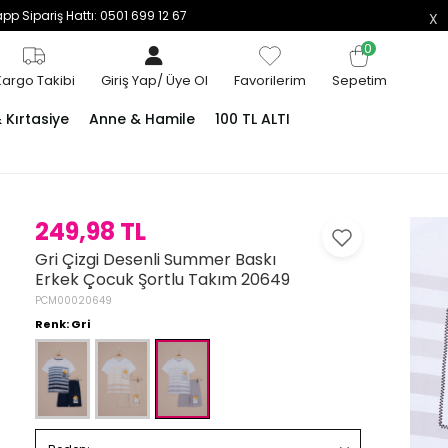
p Sipariş Hattı: 0501 699 12 67
0
Kargo Takibi
Giriş Yap
/
Üye Ol
Favorilerim
Sepetim
Kırtasiye
Anne & Hamile
100 TL ALTI
249,98 TL
Gri Çizgi Desenli Summer Baskı
Erkek Çocuk Şortlu Takım 20649
PCM00020649
Renk: Gri