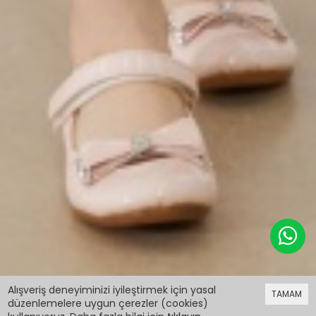
259,99 TL
%30 indirim
Alışveriş deneyiminizi iyileştirmek için yasal
TAMAM
181,99 TL
düzenlemelere uygun çerezler (cookies)