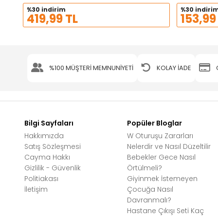
%30 indirim
%30 indiri
419,99 TL
153,99
%100 MÜŞTERİ MEMNUNİYETİ
KOLAY İADE
Bilgi Sayfaları
Popüler Bloglar
Hakkımızda
W Oturuşu Zararları
Satış Sözleşmesi
Nelerdir ve Nasıl Düzeltilir
Cayma Hakkı
Bebekler Gece Nasıl
Gizlilik - Güvenlik
Örtülmeli?
Politiakası
Giyinmek İstemeyen
İletişim
Çocuğa Nasıl
Davranmalı?
Hastane Çıkışı Seti Kaç