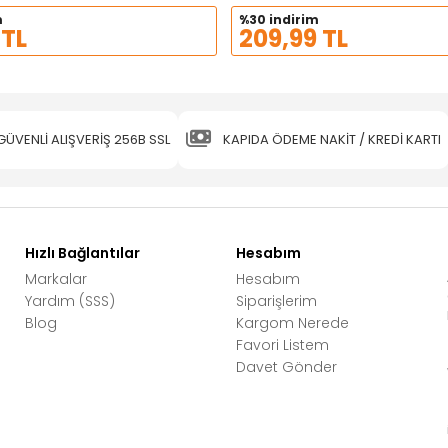
m
%30 indirim
 TL
209,99 TL
GÜVENLİ ALIŞVERİŞ 256B SSL
KAPIDA ÖDEME NAKİT / KREDİ KARTI
Hızlı Bağlantılar
Hesabım
Markalar
Hesabım
Yardım (SSS)
Siparişlerim
Blog
Kargom Nerede
Favori Listem
Davet Gönder