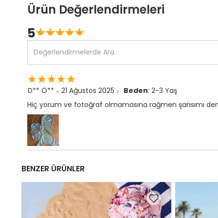
Ürün Değerlendirmeleri
5
☆
★
☆
★
☆
★
☆
★
☆
★
☆
★
☆
★
☆
★
☆
★
☆
★
D** Ö**
21 Ağustos 2025
Beden
: 2-3 Yaş
Hiç yorum ve fotoğraf olmamasına rağmen şansımı deneme
BENZER ÜRÜNLER