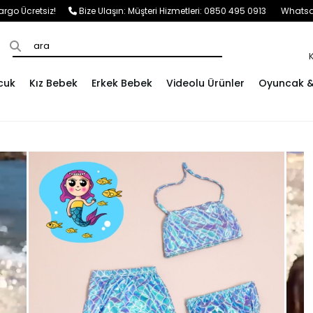
e Kargo Ücretsiz!
Bize Ulaşın:
Müşteri Hizmetleri: 0850 495 0913
Whatsap
cuk
Kız Bebek
Erkek Bebek
Videolu Ürünler
Oyuncak & 