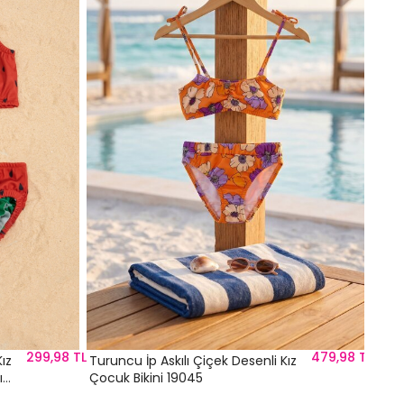
Siya
Şeri
21112
%30
20
299,98 TL
479,98 TL
ız
Turuncu İp Askılı Çiçek Desenli Kız
ı
Çocuk Bikini 19045