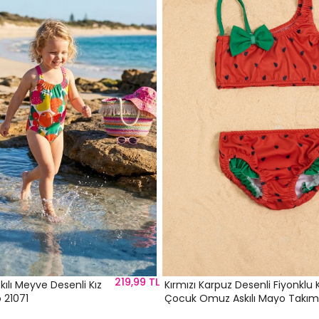
219,99 TL
ılı Meyve Desenli Kız
Kırmızı Karpuz Desenli Fiyonklu K
 21071
Çocuk Omuz Askılı Mayo Takım
21113