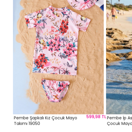
,99 TL
599,98 TL
Pembe Şapkalı Kız Çocuk Mayo
Pembe İp Ask
Takımı 19050
Çocuk Mayo