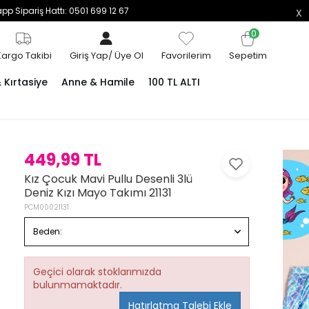
p Sipariş Hattı: 0501 699 12 67
0
Kargo Takibi
Giriş Yap
/
Üye Ol
Favorilerim
Sepetim
Kırtasiye
Anne & Hamile
100 TL ALTI
449,99 TL
Kız Çocuk Mavi Pullu Desenli 3lü
Deniz Kızı Mayo Takımı 21131
PCM00021131
Beden:
Geçici olarak stoklarımızda
bulunmamaktadır.
Hatırlatma Talebi Ekle