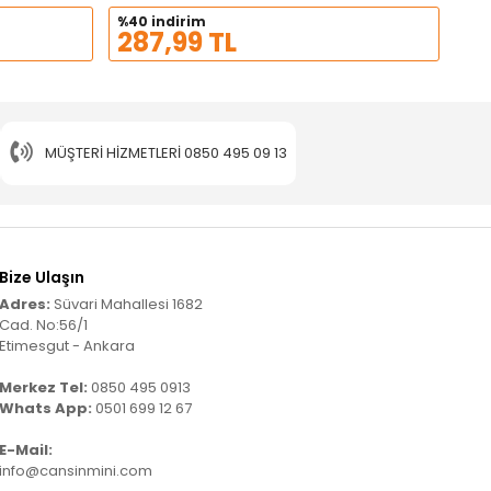
%40 indirim
287,99 TL
MÜŞTERI HIZMETLERI
0850 495 09 13
Bize Ulaşın
Adres:
Süvari Mahallesi 1682
Cad. No:56/1
Etimesgut - Ankara
Merkez Tel:
0850 495 0913
Whats App:
0501 699 12 67
E-Mail:
info@cansinmini.com