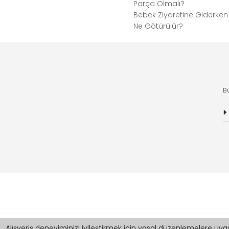
Parça Olmalı?
Bebek Ziyaretine Giderken
Ne Götürülür?
B
Alışveriş deneyiminizi iyileştirmek için yasal düzenlemelere uygu