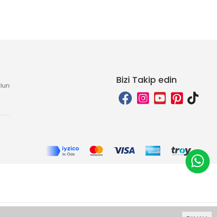
Bizi Takip edin
lun
Bu site
Vikaon E-Ticaret sistemleri
ile hazırlanmıştır.