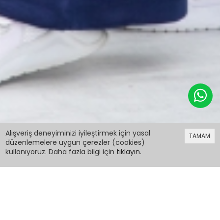
899,98 TL
Alışveriş deneyiminizi iyileştirmek için yasal
TAMAM
düzenlemelere uygun çerezler (cookies)
kullanıyoruz. Daha fazla bilgi için
tıklayın
.
899,98 TL
Lacivert Dantel Cepli İspanyol Paça Kız Çocuk
Alt Üst Takım 19979
PCM00019979