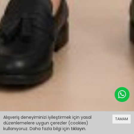
899,98 TL
%30 indirim
Alışveriş deneyiminizi iyileştirmek için yasal
TAMAM
629,99 TL
düzenlemelere uygun çerezler (cookies)
kullanıyoruz. Daha fazla bilgi için
tıklayın
.