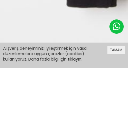
399,98 TL
Alışveriş deneyiminizi iyileştirmek için yasal
TAMAM
düzenlemelere uygun çerezler (cookies)
kullanıyoruz. Daha fazla bilgi için
tıklayın
.
399,98 TL
Siyah Hologram Yazı Baskılı Kız Çocuk Eşofman
Takımı 16341
PCM00016341
Renk: Siyah