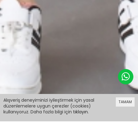
399,98 TL
Alışveriş deneyiminizi iyileştirmek için yasal
TAMAM
düzenlemelere uygun çerezler (cookies)
kullanıyoruz. Daha fazla bilgi için
tıklayın
.
399,98 TL