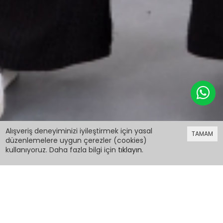
499,98 TL
%30 indirim
Alışveriş deneyiminizi iyileştirmek için yasal
TAMAM
349,99 TL
düzenlemelere uygun çerezler (cookies)
kullanıyoruz. Daha fazla bilgi için
tıklayın
.
499,98 TL
%30 indirim
349,99 TL
Siyah Kuşak Detaylı Geniş Paça Kız Çocuk Örme
Desenli Pantolon 20488