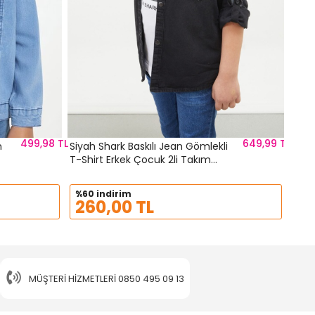
499,98 TL
649,99 TL
n
Siyah Shark Baskılı Jean Gömlekli
T-Shirt Erkek Çocuk 2li Takım
17657
%60 indirim
260,00 TL
MÜŞTERI HIZMETLERI
0850 495 09 13