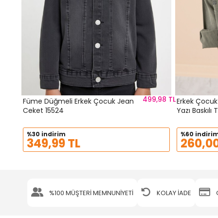
499,98 TL
Füme Düğmeli Erkek Çocuk Jean
Erkek Çocuk
Ceket 15524
Yazı Baskılı
%30 indirim
%60 indiri
349,99 TL
260,00
%100 MÜŞTERİ MEMNUNİYETİ
KOLAY İADE