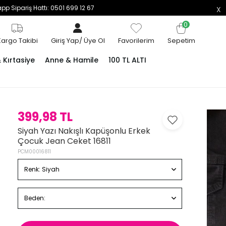
p Sipariş Hattı: 0501 699 12 67
0
Kargo Takibi
Giriş Yap
/
Üye Ol
Favorilerim
Sepetim
Kırtasiye
Anne & Hamile
100 TL ALTI
399,98 TL
Siyah Yazı Nakışlı Kapüşonlu Erkek
Çocuk Jean Ceket 16811
PCM00016811
Renk:
Siyah
Beden: