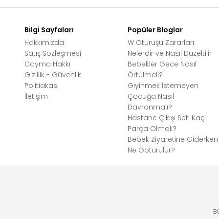
Bilgi Sayfaları
Popüler Bloglar
Hakkımızda
W Oturuşu Zararları
Satış Sözleşmesi
Nelerdir ve Nasıl Düzeltilir
Cayma Hakkı
Bebekler Gece Nasıl
Gizlilik - Güvenlik
Örtülmeli?
Politiakası
Giyinmek İstemeyen
İletişim
Çocuğa Nasıl
Davranmalı?
Hastane Çıkışı Seti Kaç
Parça Olmalı?
Bebek Ziyaretine Giderken
Ne Götürülür?
B