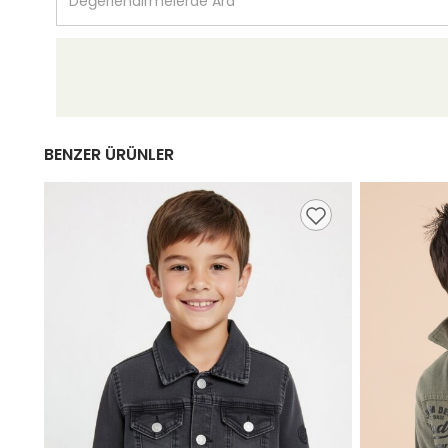
BENZER ÜRÜNLER
,99 TL