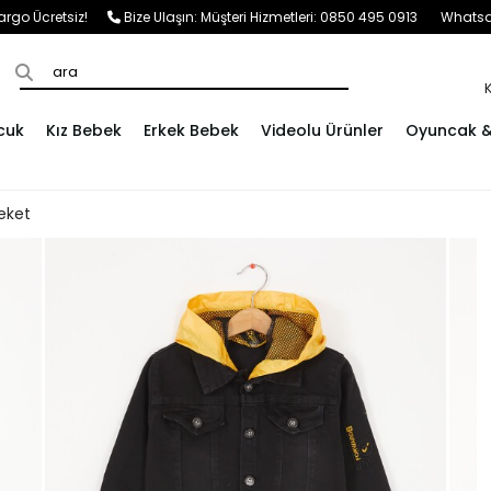
e Kargo Ücretsiz!
Bize Ulaşın:
Müşteri Hizmetleri: 0850 495 0913
Whatsap
cuk
Kız Bebek
Erkek Bebek
Videolu Ürünler
Oyuncak & 
eket