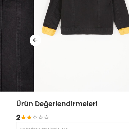
Ürün Değerlendirmeleri
2
☆
★
☆
★
☆
★
☆
★
☆
★