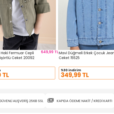
649,99 TL
 Haki Fermuar Cepli
Mavi Düğmeli Erkek Çocuk Jea
 Tişörtlü Ceket 20092
Ceket 15525
m
%30 indirim
 TL
349,99 TL
GÜVENLİ ALIŞVERİŞ 256B SSL
KAPIDA ÖDEME NAKİT / KREDİ KARTI