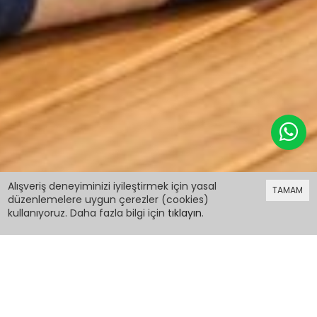
479,98 TL
%40 indirim
Alışveriş deneyiminizi iyileştirmek için yasal
TAMAM
287,99 TL
düzenlemelere uygun çerezler (cookies)
kullanıyoruz. Daha fazla bilgi için
tıklayın
.
479,98 TL
%40 indirim
287,99 TL
Turuncu İp Askılı Çiçek Desenli Kız Çocuk Bikini
19045