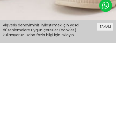
599,98 TL
%40 indirim
Alışveriş deneyiminizi iyileştirmek için yasal
TAMAM
359,99 TL
düzenlemelere uygun çerezler (cookies)
kullanıyoruz. Daha fazla bilgi için
tıklayın
.
599,98 TL
%40 indirim
359,99 TL
Kız Çocuk Kapüşonlu Fermuarlı Bej Okul Hırkası
16193
PCM00016193
Renk: Bej
Beden: