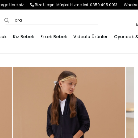
e Kargo Ücretsiz!
Bize Ulaşın:
Müşteri Hizmetleri: 0850 495 0913
Whatsap
cuk
Kız Bebek
Erkek Bebek
Videolu Ürünler
Oyuncak & 