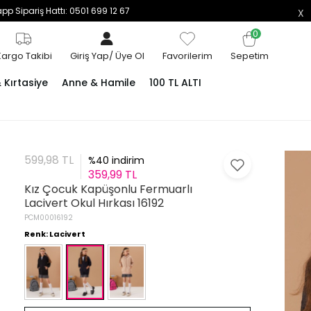
p Sipariş Hattı: 0501 699 12 67
0
Kargo Takibi
Giriş Yap
/
Üye Ol
Favorilerim
Sepetim
Kırtasiye
Anne & Hamile
100 TL ALTI
599,98 TL
%40 indirim
359,99 TL
Kız Çocuk Kapüşonlu Fermuarlı
Lacivert Okul Hırkası 16192
PCM00016192
Renk: Lacivert