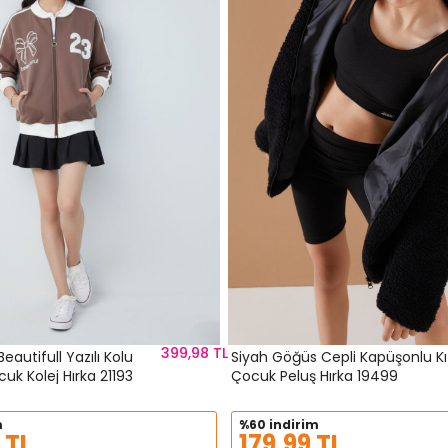
399,98 TL
eautifull Yazılı Kolu
Siyah Göğüs Cepli Kapüşonlu Kı
ocuk Kolej Hırka 21193
Çocuk Peluş Hırka 19499
m
%60 indirim
 TL
179,99 TL