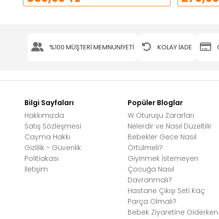
%100 MÜŞTERİ MEMNUNİYETİ
KOLAY İADE
Bilgi Sayfaları
Popüler Bloglar
Hakkımızda
W Oturuşu Zararları
Satış Sözleşmesi
Nelerdir ve Nasıl Düzeltilir
Cayma Hakkı
Bebekler Gece Nasıl
Gizlilik - Güvenlik
Örtülmeli?
Politiakası
Giyinmek İstemeyen
İletişim
Çocuğa Nasıl
Davranmalı?
Hastane Çıkışı Seti Kaç
Parça Olmalı?
Bebek Ziyaretine Giderken