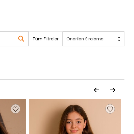
Tüm Filtreler
Önerilen Sıralama
Kahv