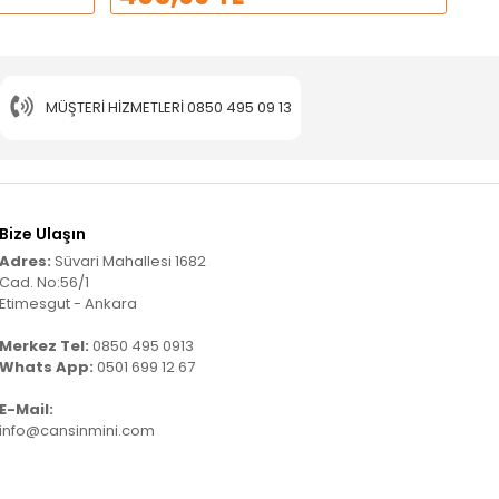
MÜŞTERI HIZMETLERI
0850 495 09 13
Bize Ulaşın
Adres:
Süvari Mahallesi 1682
Cad. No:56/1
Etimesgut - Ankara
Merkez Tel:
0850 495 0913
Whats App:
0501 699 12 67
E-Mail:
info@cansinmini.com