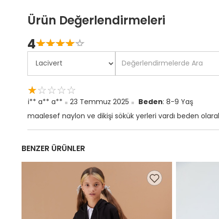
Ürün Değerlendirmeleri
4
☆
★
☆
★
☆
★
☆
★
☆
★
☆
★
☆
★
☆
★
☆
★
☆
★
i** a** a**
23 Temmuz 2025
Beden
: 8-9 Yaş
maalesef naylon ve dikişi sökük yerleri vardı beden olara
BENZER ÜRÜNLER
,99 TL