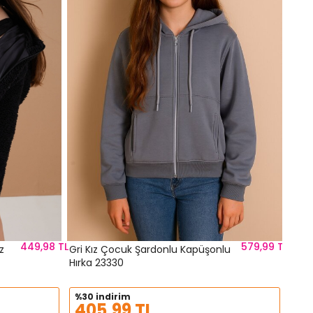
Okul
%30
30
449,98 TL
579,99 TL
z
Gri Kız Çocuk Şardonlu Kapüşonlu
Hırka 23330
%30 indirim
405,99 TL