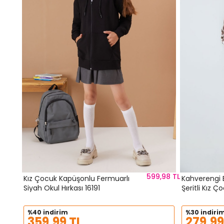
599,98 TL
Kız Çocuk Kapüşonlu Fermuarlı
Kahverengi B
Siyah Okul Hırkası 16191
Şeritli Kız Ç
%40 indirim
%30 indiri
359,99 TL
279,99